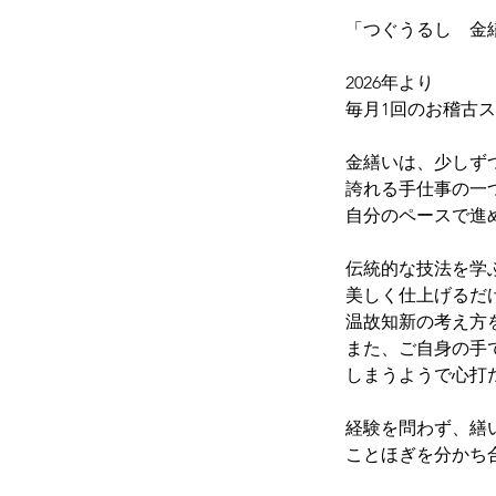
「つぐうるし 金
2026年より
毎月1回のお稽古
金繕いは、少しず
誇れる手仕事の一
自分のペースで進
伝統的な技法を学
美しく仕上げるだ
温故知新の考え方
また、ご自身の手
しまうようで心打
経験を問わず、繕
ことほぎを分かち