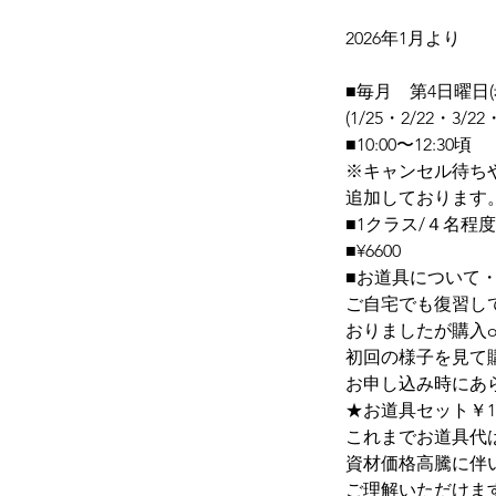
2026年1月より
■毎月 第4日曜日
(1/25・2/22・3/22
■10:00〜12:30頃
※キャンセル待ちや
追加しております
■1クラス/４名
■¥6600
■お道具について
ご自宅でも復習し
おりましたが購入
初回の様子を見て
お申し込み時にあ
★お道具セット￥19,
これまでお道具代は
資材価格高騰に伴
ご理解いただけま