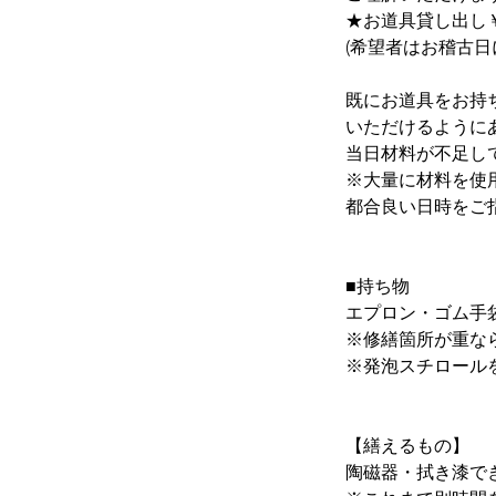
★お道具貸し出し￥
(希望者はお稽古日
既にお道具をお持
いただけるように
当日材料が不足し
※大量に材料を使
都合良い日時をご
■持ち物
エプロン・ゴム手
※修繕箇所が重な
※発泡スチロール
【繕えるもの】
陶磁器・拭き漆で