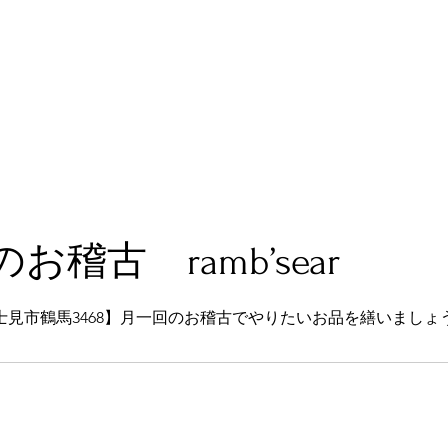
お稽古 ramb’sear
士見市鶴馬3468】月一回のお稽古でやりたいお品を繕いましょ